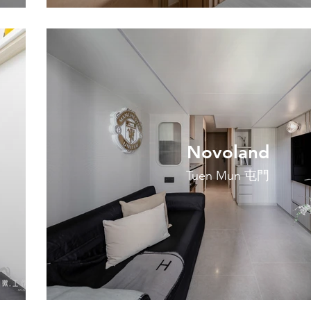
Novoland
Tuen Mun 屯門