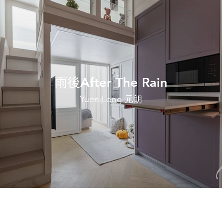
雨後After The Rain
Yuen Long 元朗