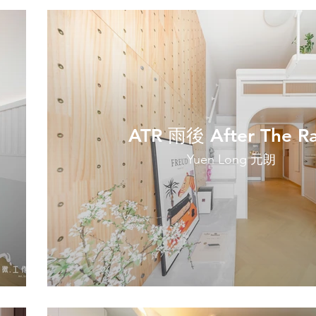
ATR 雨後 After The Ra
Yuen Long 元朗