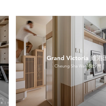
Grand Victoria 維港
Cheung Sha Wan 長沙灣