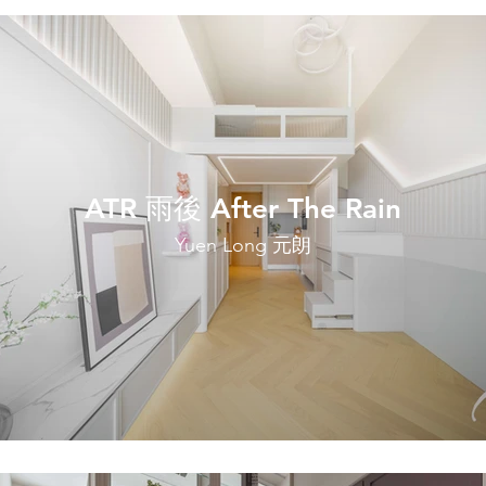
ATR 雨後 After The Rain
Yuen Long 元朗