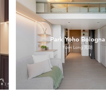
Park Yoho Bologna
Yuen Long 元朗